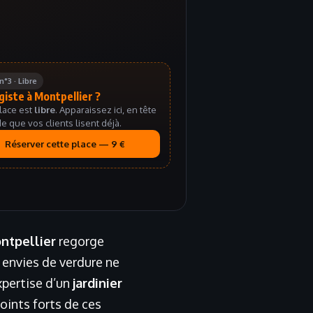
n°3 · Libre
iste à Montpellier ?
lace est
libre
. Apparaissez ici, en tête
e que vos clients lisent déjà.
Réserver cette place — 9 €
ntpellier
regorge
 envies de verdure ne
expertise d’un
jardinier
points forts de ces