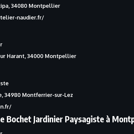
tipa, 34080 Montpellier
elier-naudier.fr/
r
ur Harant, 34000 Montpellier
iste
, 34980 Montferrier-sur-Lez
n.fr/
e Bochet Jardinier Paysagiste à Montp
r