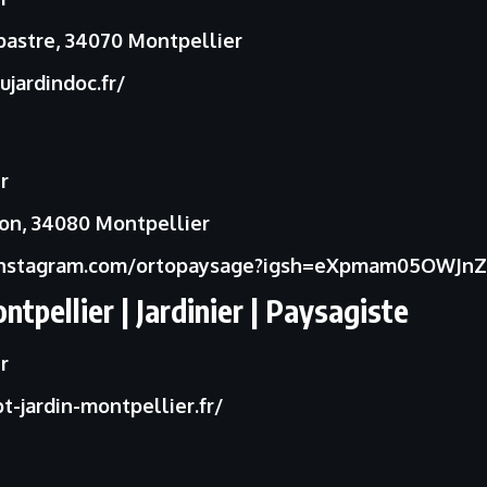
bastre, 34070 Montpellier
jardindoc.fr/
r
son, 34080 Montpellier
instagram.com/ortopaysage?igsh=eXpmam05OWJnZ
ellier | Jardinier | Paysagiste
r
t-jardin-montpellier.fr/