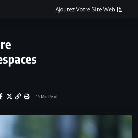
Ajoutez Votre Site Web
tre
 espaces
14 Min Read