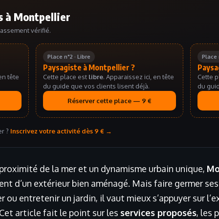
 à Montpellier
lassement vérifié.
Place n°2 · Libre
Place 
Paysagiste à Montpellier ?
Paysag
en tête
Cette place est
libre
. Apparaissez ici, en tête
Cette p
du guide que vos clients lisent déjà.
du guid
Réserver cette place — 9 €
er ?
Inscrivez votre activité dès 9 € →
a proximité de la mer et un dynamisme urbain unique,
Mo
ent d’un extérieur bien aménagé. Mais faire germer ses
r ou entretenir un jardin, il vaut mieux s’appuyer sur l’
et article fait le point sur les
services proposés
, les 